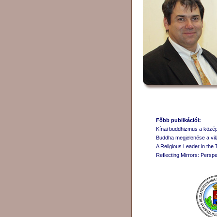
Főbb publikációi:
Kínai buddhizmus a középk
Buddha megjelenése a vilá
A Religious Leader in the 
Reflecting Mirrors: Persp