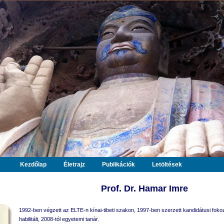
Kezdőlap
Életrajz
Publikációk
Letöltések
Prof. Dr. Hamar Imre
1992-ben végzett az ELTE-n kínai-tibeti szakon, 1997-ben szerzett kandidátusi foko
habilitált, 2008-tól egyetemi tanár.