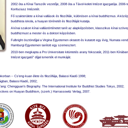
2002 óta a Kínai Tanszék vezetője, 2008 óta a Távol-keleti Intézet igazgatója. 2006-t
Konfuciusz Intézetét.
Fő szakterülete a kínai vallások és filozófiák, különösen a kínai buddhizmus. A közé
buddhista iskola, a huayan törénetét és filozófiáját kutatja.
A kínai szakon kínai vallástörténetet tanít az alapképzésben, klasszikus kínai szöve
buddhizmust a mester és a doktori képzésben.
Fulbright ösztöndíjjal a Virgina Egyetemen oktatott és kutatott egy évig, Numata ve
Hamburgi Egyetemen tanított egy szemesztert.
2010-ben megkapta a Pro Universitate kitüntetés arany fokozatát, 2011-ben Kínában
Intézet igazgató” díjjal ismerték el munkáját.
orban -- Cs’eng-kuan élete és filozófiája, Balassi Kiadó 1998;
gban, Balassi Kiadó, 2002;
Tang: Chengguan’s Biography. The International Institute for Buddhist Studies Tokyo, 2002;
ectives on Huayan Buddhism, (szerk.) Harrassowitz Verlag, 2007.