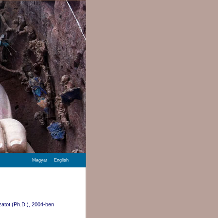
Magyar
English
zatot (Ph.D.), 2004-ben