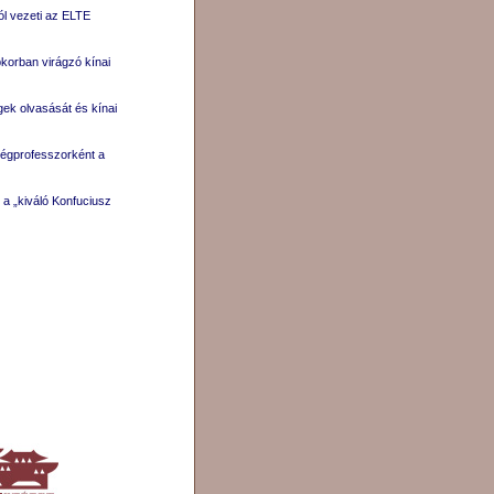
ól vezeti az ELTE
pkorban virágzó kínai
gek olvasását és kínai
ndégprofesszorként a
 a „kiváló Konfuciusz